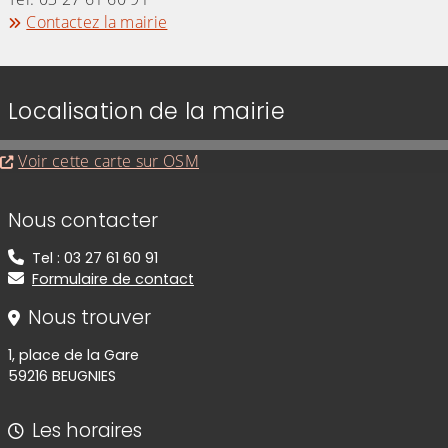
Contactez la mairie
Localisation de la mairie
Evitez la carte interactive ci-après et aller au
Voir cette carte sur OSM
Informations de contact
Nous contacter
Tel : 03 27 61 60 91
Formulaire de contact
Nous trouver
1, place de la Gare
59216 BEUGNIES
Les horaires