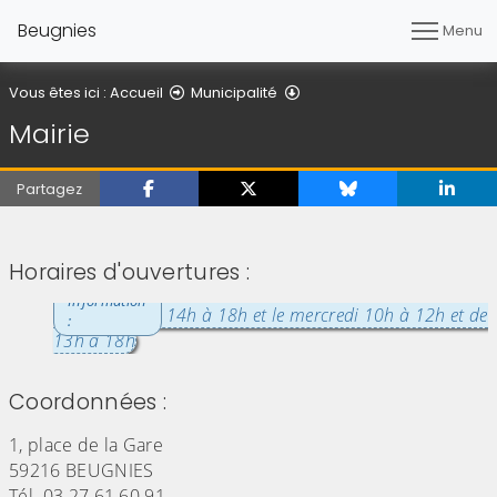
Beugnies
Menu
Mairie
Vous êtes ici :
Accueil
Municipalité
Mairie
Partagez
(Cliquez sur l'image pour l'agrandir)
Horaires d'ouvertures :
le lundi de 14h à 18h et le mercredi 10h à 12h et de
13h à 18h
Coordonnées :
1, place de la Gare
59216 BEUGNIES
Tél. 03 27 61 60 91